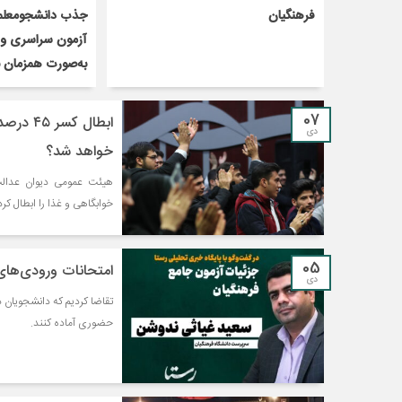
فرهنگیان
جذب دانشجومعلما
آزمون سراسری و 
به‌صورت همزمان ب
07
ابطال ک
دی
خواهد شد؟
خوابگاهی و غذا را ابطال کرد
05
امتحانات ورودی‌های۹۹ دانشگاه فرهنگیان، حضوری است+فی
دی
تقاضا كرديم كه دانشجويان در
حضوری آماده كنند.