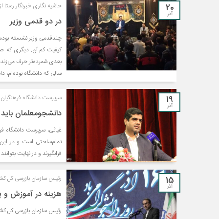
20
حاشیه نگاری خبرنگار رستا ا
آذر
در دو قدمی وزیر
چندقدمی وزیر نشسته بودم
کیفیت کم آن. دیگری که صدا
بعدی شمرده‌تر حرف می‌زند، ر
سالی که دانشگاه بوده‌ام، د
19
سرپرست دانشگاه فرهنگیان:
آذر
دانشجومعلمان باید ۱۲ مهارت مبتنی بر شش ساحت سند تحول را فرا بگیرن
غیاثی، سرپرست دانشگاه فر
فرابگیرند و در نهایت بتوانند
15
رئیس سازمان بازرسی کل کش
آذر
هزینه در آموزش و پ
رئیس سازمان بازرسی کل کشور