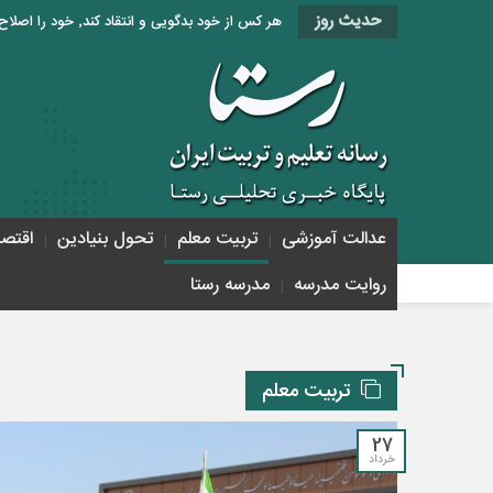
حدیث روز
هر کس از خود بدگویی و انتقاد کند٬ خود را اصلاح کرده و هر کس خودستایی نماید٬ پس به تحقیق خویش را تباه نموده است. «امام علی (ع)»
عدالت آموزشی
تربیت معلم
تحول بنیادین
اقتص
روایت مدرسه
مدرسه رستا
تربیت معلم
27
خرداد