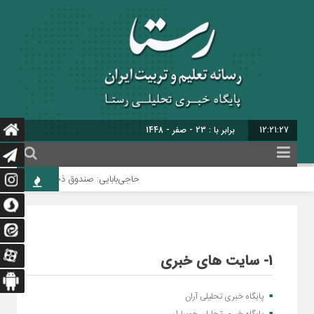
12:21:27
برابر با : 23 - صفر - 1448
حاجی‌بابایی: صندوق ذخیره فرهنگیان ن
1- سایت های خبری
پایگاه خبری تحلیلی آران