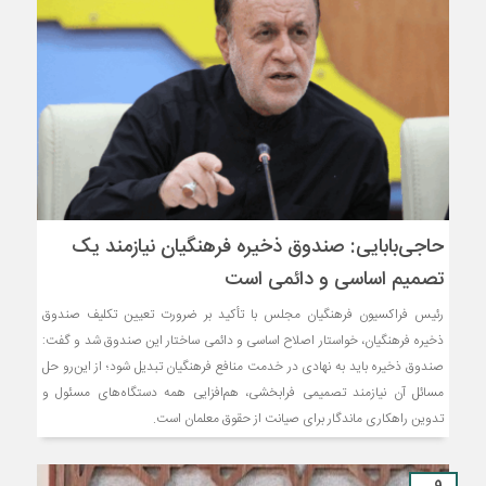
حاجی‌بابایی: صندوق ذخیره فرهنگیان نیازمند یک
تصمیم اساسی و دائمی است
رئیس فراکسیون فرهنگیان مجلس با تأکید بر ضرورت تعیین تکلیف صندوق
ذخیره فرهنگیان، خواستار اصلاح اساسی و دائمی ساختار این صندوق شد و گفت:
صندوق ذخیره باید به نهادی در خدمت منافع فرهنگیان تبدیل شود؛ از این‌رو حل
مسائل آن نیازمند تصمیمی فرابخشی، هم‌افزایی همه دستگاه‌های مسئول و
تدوین راهکاری ماندگار برای صیانت از حقوق معلمان است.