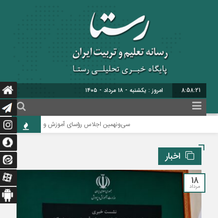
8:58:22
برابر با : 25 - صفر - 1448
سی‌ونهمین اجلاس رؤسای آموزش و پرورش کشور با محوریت «
اخبار
18
مرداد