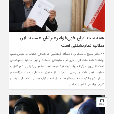
همه ملت ایران خون‌خواه رهبرشان هستند؛ این
مطالبه تمام‌نشدنی است
۹۲ دفتر بسیج دانشجویی دانشگاه فرهنگیان در نامه‌ای خطاب به رئیس‌جمهور
نوشتند: همه ملت ایران خون‌خواه رهبرشان هستند و این مطالبه تمام‌نشدنی
است؛ از این‌رو هرگونه فرآیند دیپلماتیک و مذاکره با دشمن باید با پایبندی کامل به
خطوط قرمز ملت و رهبری، صیانت از حقوق هسته‌ای، حفظ مؤلفه‌های
بازدارندگی و تکیه بر مکتب مقاومت دنبال شود و نباید به ایجاد خسارتی دیگر در
تاریخ دیپلماسی کشور بینجامد.
31
خرداد