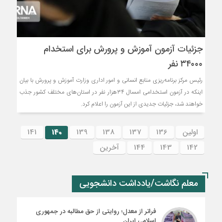
جزئیات آزمون آموزش و پرورش برای استخدام
۳۴۰۰۰ نفر
رئیس مرکز برنامه‌ریزی منابع انسانی و امور اداری وزارت آموزش و پرورش با بیان
اینکه در آزمون استخدامی امسال ۳۴هزار نفر در استان‌های مختلف کشور جذب
خواهند شد، جزئیات جدیدی از این آزمون را اعلام کرد.
اولین
136
137
138
139
140
141
142
143
144
آخرین
معلم نگاشت/یادداشت دانشجویی
فراتر از معدل؛ روایتی از حق مطالبه در جمهوری
اسلامی ایران