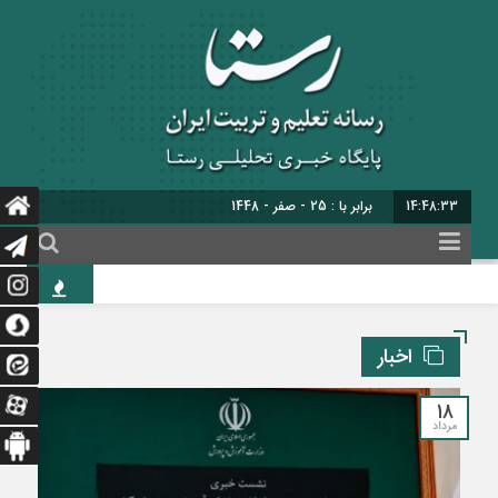
14:48:34
برابر با : 25 - صفر - 1448
سی‌ونهمین اجلاس 
اخبار
18
مرداد