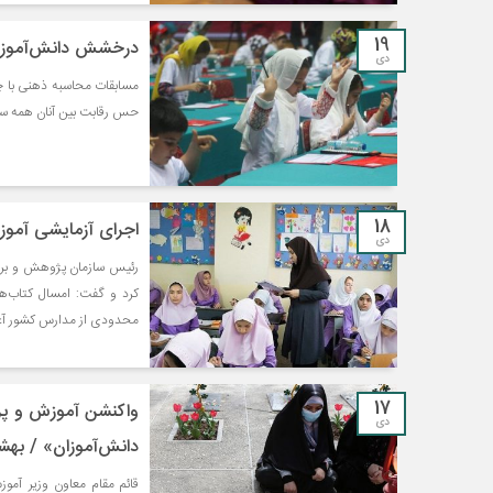
19
درخشش دانش‌آموز ش
دی
مسابقات محاسبه ذهنی با چ
حس رقابت بین آنان همه ساله
18
اجرای آزمایشی آموز
دی
رئیس سازمان پژوهش و برنام
کرد و گفت: امسال کتاب‌ها
محدودی از مدارس کشور آغ
17
واکنشن آموزش و پر
دی
دانش‌آموزان» / به
قائم مقام معاون وزیر آم