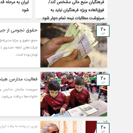
فرهنگیان منبع مالی مشخص کند/
ایران به مرحله قد
فوق‌العاده ویژه فرهنگیان نباید به
شود
سرنوشت مطالبات نیمه‌ تمام دچار شود
20
حقوق نجومی از جی
دی
جمع حقوق و مزایا مدیرعام
تومان بوده است.
20
فعالیت مدارس هیئت امنایی با اصل 
دی
سرپرست سازمان مدارس و مر
خانواده‌ها دریافت می‌شود، گفت: مغایر
20
نوری در برنامه به وقت ایران 
دی