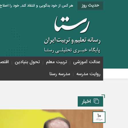
حدیث روز
هر کس از خود بدگویی و انتقاد کند٬ خود را اصلاح کرده و هر کس خودستایی نماید٬ پس به تحقیق خویش را تباه نموده است. «امام علی (ع)»
عدالت آموزشی
تربیت معلم
تحول بنیادین
اقتص
روایت مدرسه
مدرسه رستا
اخبار
10
مرداد