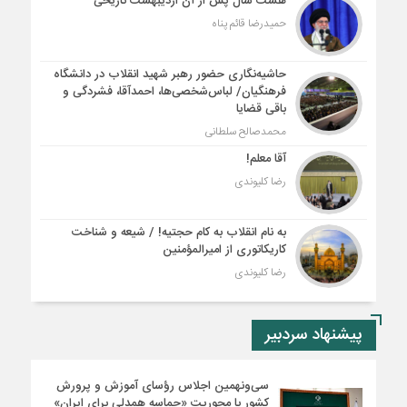
هشت سال پس از آن اردیبهشت تاریخی
حمیدرضا قائم پناه
حاشیه‌نگاری حضور رهبر شهید انقلاب در دانشگاه
فرهنگیان/ لباس‌شخصی‌ها، احمدآقا، فشردگی و
باقی قضایا
محمدصالح سلطانی
آقا معلم!
رضا کلیوندی
به نام انقلاب به کام حجتیه! / شیعه و شناخت
کاریکاتوری از امیرالمؤمنین
رضا کلیوندی
پیشنهاد سردبیر
سی‌ونهمین اجلاس رؤسای آموزش و پرورش
کشور با محوریت «حماسه همدلی برای ایران»