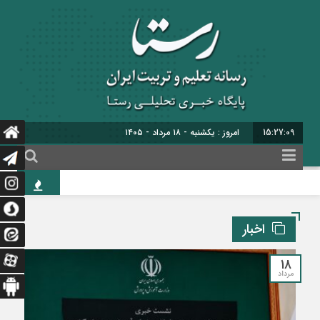
15:27:10
برابر با : 25 - صفر - 1448
سی‌ونهمین اجل
اخبار
18
مرداد