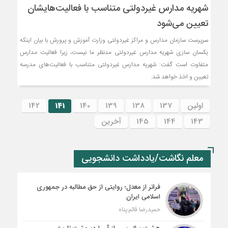
شهریه مدارس غیردولتی متناسب‌ با فعالیت‌هایشان
تعیین می‌شود
سرپرست سازمان مدارس و مراکز غیردولتی وزارت آموزش و پرورش با بیان اینکه
یکسان سازی شهریه مدارس غیردولتی مدنظر ما نیست، زیرا فعالیت مدارس
متفاوت است گفت: شهریه مدارس غیردولتی متناسب با فعالیت‌های مدرسه
تعیین و اخذ خواهد شد.
اولین
137
138
139
140
141
142
143
144
145
آخرین
معلم نگاشت/یادداشت دانشجویی
فراتر از معدل؛ روایتی از حق مطالبه در جمهوری
اسلامی ایران
حمیدرضا قائم پناه