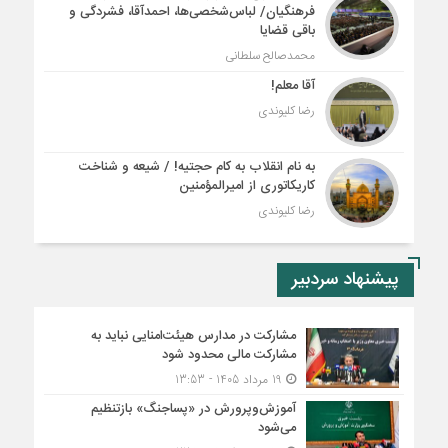
فرهنگیان/ لباس‌شخصی‌ها، احمدآقا، فشردگی و
باقی قضایا
محمدصالح سلطانی
آقا معلم!
رضا کلیوندی
به نام انقلاب به کام حجتیه! / شیعه و شناخت
کاریکاتوری از امیرالمؤمنین
رضا کلیوندی
پیشنهاد سردبیر
مشارکت در مدارس هیئت‌امنایی نباید به
مشارکت مالی محدود شود
19 مرداد 1405 - 13:53
آموزش‌وپرورش در «پسا‌جنگ» بازتنظیم
می‌شود