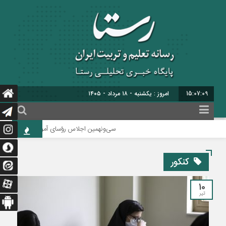
15:07:10
امروز : یکشنبه - ۱۸ مرداد - ۱۴۰۵
سی‌ونهمین اجلاس رؤسای آموزش و پرورش کشور با م
کنکور
10
تیر