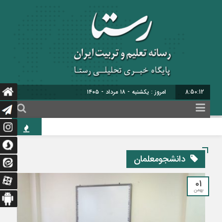
8:50:13
برابر با : 25 - صفر - 1448
سی‌ونهمین اج
دانشجومعلمان
01
بهمن