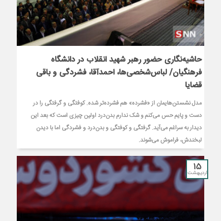
حاشیه‌نگاری حضور رهبر شهید انقلاب در دانشگاه
فرهنگیان/ لباس‌شخصی‌ها، احمدآقا، فشردگی و باقی
قضایا
مدل نشستن‌هایمان از «فشرده» هم فشرده‌تر شده. کوفتگی و گرفتگی را در
دست و پایم حس می‌کنم و شک ندارم بدن‌درد اولین چیزی است که بعد این
دیدار به سراغم می‌آید. گرفتگی و کوفتگی و بدن‌درد و فشردگی اما با دیدن
لبخندش، فراموش می‌شوند.
15
اردیبهشت