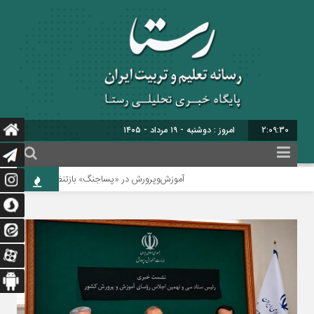
2:09:32
برابر با : 26 - صفر - 1448
آموزش‌وپرورش در «پسا‌جنگ» بازتنظیم می‌شود
سی‌ونهمین ا