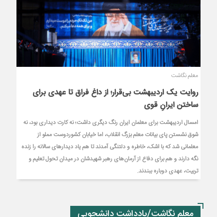
معلم نگاشت
روایت یک اردیبهشت بی‌قرار؛ از داغ فراق تا عهدی برای
ساختن ایرانِ قوی
امسال اردیبهشت برای معلمان ایران رنگ دیگری داشت؛ نه کارت دیداری بود، نه
شوق نشستن پای بیانات معلم بزرگ انقلاب، اما خیابان کشوردوست مملو از
معلمانی شد که با اشک، خاطره و دلتنگی آمدند تا هم یاد دیدارهای سالانه را زنده
نگه دارند و هم برای دفاع از آرمان‌های رهبر شهیدشان در میدان تحول تعلیم و
تربیت، عهدی دوباره ببندند.
معلم نگاشت/یادداشت دانشجویی