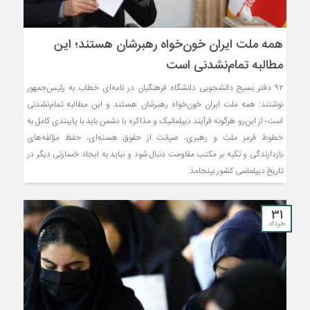
همه ملت ایران خون‌خواه رهبرشان هستند؛ این
مطالبه تمام‌نشدنی است
۹۲ دفتر بسیج دانشجویی دانشگاه فرهنگیان در نامه‌ای خطاب به رئیس‌جمهور
نوشتند: همه ملت ایران خون‌خواه رهبرشان هستند و این مطالبه تمام‌نشدنی
است؛ از این‌رو هرگونه فرآیند دیپلماتیک و مذاکره با دشمن باید با پایبندی کامل به
خطوط قرمز ملت و رهبری، صیانت از حقوق هسته‌ای، حفظ مؤلفه‌های
بازدارندگی و تکیه بر مکتب مقاومت دنبال شود و نباید به ایجاد خسارتی دیگر در
تاریخ دیپلماسی کشور بینجامد.
31
خرداد