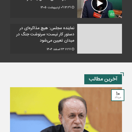
14:29
09 اردیبهشت 1405
نماینده مجلس: هیچ مذاکره‌ای در
دستور کار نیست؛ سرنوشت جنگ در
میدان تعیین می‌شود
6:27
23 اسفند 1404
آخرین مطالب
10
مرداد