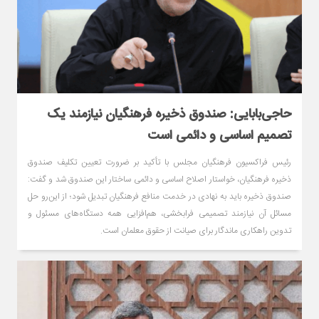
حاجی‌بابایی: صندوق ذخیره فرهنگیان نیازمند یک
تصمیم اساسی و دائمی است
رئیس فراکسیون فرهنگیان مجلس با تأکید بر ضرورت تعیین تکلیف صندوق
ذخیره فرهنگیان، خواستار اصلاح اساسی و دائمی ساختار این صندوق شد و گفت:
صندوق ذخیره باید به نهادی در خدمت منافع فرهنگیان تبدیل شود؛ از این‌رو حل
مسائل آن نیازمند تصمیمی فرابخشی، هم‌افزایی همه دستگاه‌های مسئول و
تدوین راهکاری ماندگار برای صیانت از حقوق معلمان است.