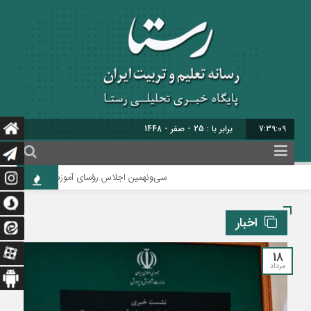
7:39:10
برابر با : 25 - صفر - 1448
سی‌ونهمین اجلاس رؤسای آموزش و پرورش کشور با محور
اخبار
18
مرداد