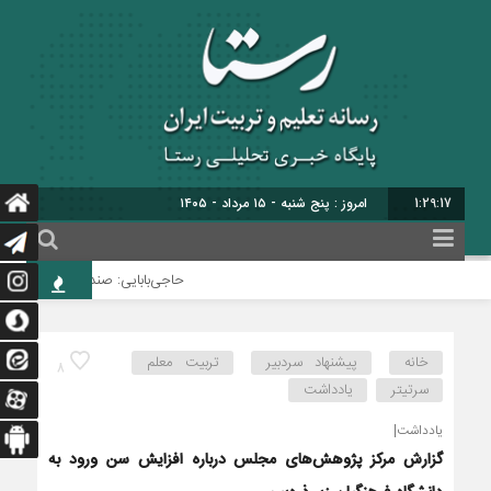
1:29:18
برابر با : 22 - صفر
حاجی‌بابایی: صندوق ذخیره فرهنگیان 
خانه
پیشنهاد سردبیر
تربیت معلم
8
سرتیتر
یادداشت
یادداشت|
گزارش مرکز پژوهش‌های مجلس درباره افزایش سن ورود به