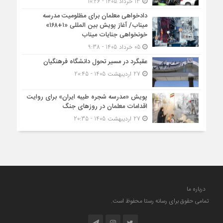
13 خرداد 1405 - 10:26
دادخواهی معلمان برای مظلومیت مدرسه
میناب/ آغاز پویش بین المللی «۱+۱۶۸»
خونخواهی جنایات میناب
05 خرداد 1405 - 9:38
عقبگرد در مسیر تحول دانشگاه فرهنگیان
27 اردیبهشت 1405 - 20:45
پویش «مدرسه شجره طیبه ایران» برای روایت
اقدامات معلمان در روزهای جنگ
27 اردیبهشت 1405 - 20:35
درباره ما
تمامی حقوق برای رسانه رستا محفوظ است.