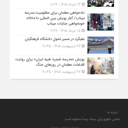
13 خرداد 1405 - 10:26
دادخواهی معلمان برای مظلومیت مدرسه
میناب/ آغاز پویش بین المللی «۱+۱۶۸»
خونخواهی جنایات میناب
05 خرداد 1405 - 9:38
عقبگرد در مسیر تحول دانشگاه فرهنگیان
27 اردیبهشت 1405 - 20:45
پویش «مدرسه شجره طیبه ایران» برای روایت
اقدامات معلمان در روزهای جنگ
27 اردیبهشت 1405 - 20:35
درباره ما
تمامی حقوق برای رسانه رستا محفوظ است.