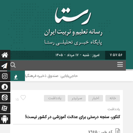
7:57:57
امروز : شنبه - ۱۷ مرداد - ۱۴۰۵
حاجی‌بابایی: صندوق ذخیره فرهنگیان نیازمند یک تصمی
خانه
اخبار
سرتیتر
یادداشت
15
یادداشت
کنکور، سنجه‌ درستی برای عدالت آموزشی در کشور نیست!
کد خبر : 7965