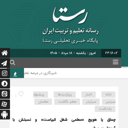
23:16:03
امروز : یکشنبه - ۱۸ مرداد - ۱۴۰۵
خبرنگاری در عرصه تعلیم‌وتربیت، خود گونه‌
خانه
اخبار
پربازدیدها
پیشنهاد
8
سردبیر
سرتیتر
معلم نگاشت
معلمان
یادداشت
چماق یا هویج «معلمی شغل انبیاست» و نسبتش با