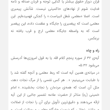
قِران دوزار حقوق بیشتر یا گدایی توجه و قربان صدقه و نامه
فدایت شوم از نهادهای حاکمیتی نیست. شأنش پیمبری
است. اصلا «معلمی شغل انبیاست.» را کجکی فهمیده‌ایم. این
معلمی است که پیغمبری را جایگاه و عظمت داده، این پیغمبر
است که به واسطه جایگاه معلمی ارج و قرب یافته نه
برعکس.
راه و چاه
آیه‌ی ۳۲ از سوره پنجمِ کلام الله. یا به قول امروزی‌ها آدرسش
می‌شود ۰۵:۳۲
در میانه‌ی همین آیه است که ربط معلمی و آنچه گفته شد را
با طبابت می‌بینیم: «… هر کس نفسی را از مرگ نجات دهد،
مثل آن است که همه‌ی مردمان را نجات بخشیده…» امام
خمینی (ره) متاثر از حضرت علامه تفسیر جالبی از این آیه
ارائه می‌دهند و دقیق‌ترین تأویل برای آن را نجات از ضلالت
می‌دانند. نجاتی که درست جایگاه معلمی و رسالت است. و