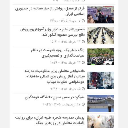
19 خرداد 1405 - 0:01
فراتر از معدل؛ روایتی از حق مطالبه در جمهوری
اسلامی ایران
17 خرداد 1405 - 22:00
خسروپناه: عدم حضور وزیر آموزش‌وپرورش
مانع بررسی مصوبه کنکور شد
13 خرداد 1405 - 15:41
زنگ خطر یک رویه نادرست در نظام
سیاست‌گذاری و تصمیم‌گیری
13 خرداد 1405 - 10:26
دادخواهی معلمان برای مظلومیت مدرسه
میناب/ آغاز پویش بین المللی «۱+۱۶۸»
خونخواهی جنایات میناب
05 خرداد 1405 - 9:38
عقبگرد در مسیر تحول دانشگاه فرهنگیان
27 اردیبهشت 1405 - 20:45
پویش «مدرسه شجره طیبه ایران» برای روایت
اقدامات معلمان در روزهای جنگ