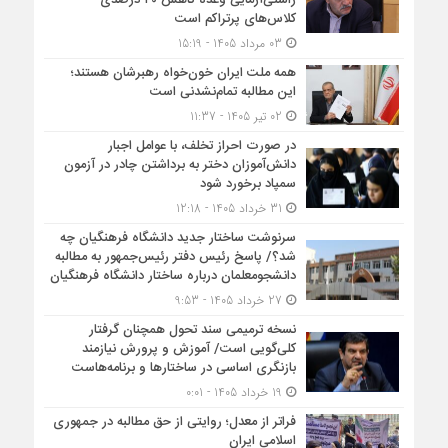
راستی‌آزمایی وعده کاهش ۳۰ درصدی
کلاس‌های پرتراکم است
03 مرداد 1405 - 15:19
همه ملت ایران خون‌خواه رهبرشان هستند؛
این مطالبه تمام‌نشدنی است
02 تیر 1405 - 11:37
در صورت احراز تخلف، با عوامل اجبار
دانش‌آموزان دختر به برداشتن چادر در آزمون
سمپاد برخورد شود
31 خرداد 1405 - 12:18
سرنوشت ساختار جدید دانشگاه فرهنگیان چه
شد؟/ پاسخ رئیس دفتر رئیس‌جمهور به مطالبه
دانشجومعلمان درباره ساختار دانشگاه فرهنگیان
27 خرداد 1405 - 9:53
نسخه ترمیمی سند تحول همچنان گرفتار
کلی‌گویی است/ آموزش و پرورش نیازمند
بازنگری اساسی در ساختارها و برنامه‌هاست
19 خرداد 1405 - 0:01
فراتر از معدل؛ روایتی از حق مطالبه در جمهوری
اسلامی ایران