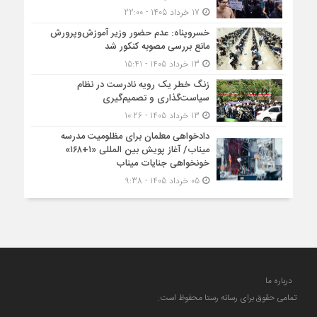
17 خرداد 1405 - 22:00
خسروپناه: عدم حضور وزیر آموزش‌وپرورش
مانع بررسی مصوبه کنکور شد
13 خرداد 1405 - 15:41
زنگ خطر یک رویه نادرست در نظام
سیاست‌گذاری و تصمیم‌گیری
13 خرداد 1405 - 10:26
دادخواهی معلمان برای مظلومیت مدرسه
میناب/ آغاز پویش بین المللی «۱+۱۶۸»
خونخواهی جنایات میناب
05 خرداد 1405 - 9:38
درباره ما
تمامی حقوق برای رسانه رستا محفوظ است.