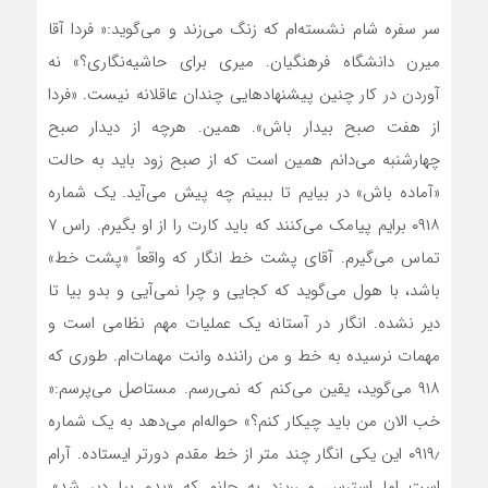
سر سفره شام نشسته‌ام که زنگ می‌زند و می‌گوید:« فردا آقا
میرن دانشگاه فرهنگیان. میری برای حاشیه‌نگاری؟» نه
آوردن در کار چنین پیشنهادهایی چندان عاقلانه نیست. «فردا
از هفت صبح بیدار باش». همین. هرچه از دیدار صبح
چهارشنبه می‌دانم همین است که از صبح زود باید به حالت
«آماده باش» در بیایم تا ببینم چه پیش می‌آید. یک شماره
۰۹۱۸ برایم پیامک می‌کنند که باید کارت را از او بگیرم. راس ۷
تماس می‌گیرم. آقای پشت خط انگار که واقعاً «پشت خط»
باشد، با هول می‌گوید که کجایی و چرا نمی‌آیی و بدو بیا تا
دیر نشده. انگار در آستانه یک عملیات مهم نظامی است و
مهمات نرسیده به خط و من راننده وانت مهمات‌ام. طوری که
۹۱۸ می‌گوید، یقین می‌کنم که نمی‌رسم. مستاصل می‌پرسم:«
خب الان من باید چیکار کنم؟» حواله‌ام می‌دهد به یک شماره
۰۹۱۹٫ این یکی انگار چند متر از خط مقدم دورتر ایستاده. آرام‌
است اما استرس می‌ریزد به جانم که «بدو بیا دیر شد».