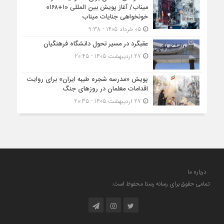
میناب/ آغاز پویش بین المللی «۱+۱۶۸»
خونخواهی جنایات میناب
05 خرداد 1405 - 9:38
عقبگرد در مسیر تحول دانشگاه فرهنگیان
27 اردیبهشت 1405 - 20:45
پویش «مدرسه شجره طیبه ایران» برای روایت
اقدامات معلمان در روزهای جنگ
27 اردیبهشت 1405 - 20:35
درباره ما
تمامی حقوق برای رسانه رستا محفوظ است.