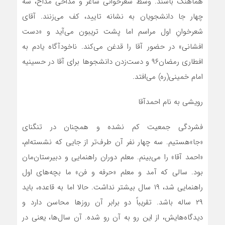
هماهنگ باشند. وسط شعرخوانی شاعر و مداحی مداح، سه
چهار جا دانشجویان به نشانه تایید، کف می‌زنند. آقای
شعرخوانِ اول مراسم اما پشت تریبون می‌آید و «دست
افشانی» در حضور آقا را قدغن می‌کند. ناخودآگاه یادم به
افطاری رمضان۹۶ و دست‌زدن دانشجوها برای آقا در حسینیه
امام خمینی(ره) می‌افتد.
رویشی به نام احمدآقا
فشردگی جمعیت کم نشده و همچنان در تنگنای
«جا»هستیم. سه چهار نفر آن طرف‌تر از جایی که نشسته‌ام،
«احمد آقا» را می‌بینم. معلم دوران راهنمایی و دبیرستان‌مان
بود. سالی که آمد و معلم «حرفه و فن» ما بچه‌های اول
راهنمایی شد، ۱۹ سال بیشتر نداشت. حالا اما به قاعده، باید
۲۹ ساله باشد. تقریباً دو برابر آن روزها محاسن دارد و
دیدگاه‌هایش، از این رو به آن رو شده. آن سال‌ها، یعنی در