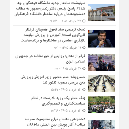
سرنوشت ساختار جدید دانشگاه فرهنگیان چه
شد؟/ پاسخ رئیس دفتر رئیس‌جمهور به مطالبه
دانشجومعلمان درباره ساختار دانشگاه فرهنگیان
27 خرداد 1405 - 9:53
نسخه ترمیمی سند تحول همچنان گرفتار
کلی‌گویی است/ آموزش و پرورش نیازمند
بازنگری اساسی در ساختارها و برنامه‌هاست
19 خرداد 1405 - 0:01
فراتر از معدل؛ روایتی از حق مطالبه در جمهوری
اسلامی ایران
17 خرداد 1405 - 22:00
خسروپناه: عدم حضور وزیر آموزش‌وپرورش
مانع بررسی مصوبه کنکور شد
13 خرداد 1405 - 15:41
زنگ خطر یک رویه نادرست در نظام
سیاست‌گذاری و تصمیم‌گیری
13 خرداد 1405 - 10:26
دادخواهی معلمان برای مظلومیت مدرسه
میناب/ آغاز پویش بین المللی «۱+۱۶۸»