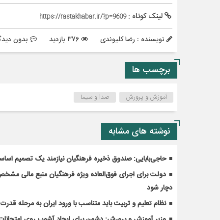
لینک کوتاه :
https://rastakhabar.ir/?p=9609
نویسنده : رضا کلیوندی
376 بازدید
بدون دیدگ
برچسب ها
آموزش و پرورش
صدا و سیما
نوشته های مشابه
حاجی‌بابایی: صندوق ذخیره فرهنگیان نیازمند یک تصمیم اسا
دولت برای اجرای فوق‌العاده ویژه فرهنگیان منبع مالی مشخص ک
دچار شود
نظام تعلیم و تربیت باید متناسب با ورود ایران به مرحله قدر
وزیر آموزش و پرورش: دشمن برای ایجاد آشوب روی امتحانات 