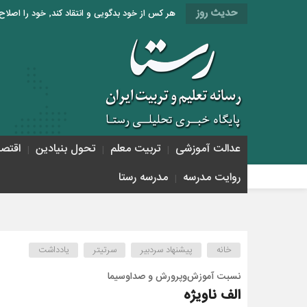
حدیث روز
هر کس از خود بدگویی و انتقاد کند٬ خود را اصلاح کرده و هر کس خودستایی نماید٬ پس به تحقیق خویش را تباه نموده است. «امام علی (ع)»
عدالت آموزشی
تربیت معلم
تحول بنیادین
اقتص
روایت مدرسه
مدرسه رستا
حاجی‌بابایی
خانه
پیشنهاد سردبیر
سرتیتر
یادداشت
نسبت آموزش‌و‌پرورش و صداوسیما
الف ناویژه