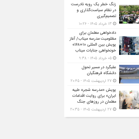
زنگ خطر یک رویه نادرست
در نظام سیاست‌گذاری و
تصمیم‌گیری
13 خرداد 1405 - 10:26
دادخواهی معلمان برای
مظلومیت مدرسه میناب/ آغاز
پویش بین المللی «۱+۱۶۸»
خونخواهی جنایات میناب
05 خرداد 1405 - 9:38
عقبگرد در مسیر تحول
دانشگاه فرهنگیان
27 اردیبهشت 1405 - 20:45
پویش «مدرسه شجره طیبه
ایران» برای روایت اقدامات
معلمان در روزهای جنگ
27 اردیبهشت 1405 - 20:35