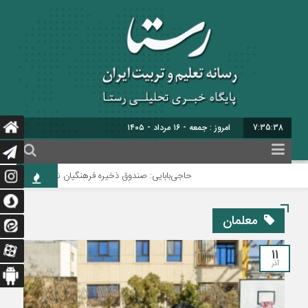
7:35:39
برابر با : 23 - صفر - 1448
حاجی‌بابایی: صندوق ذخیره فرهنگیان نیازمند یک تصمیم اس
معلمان
11
آذر