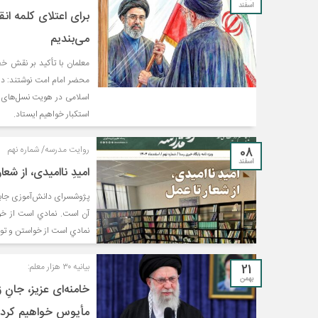
اسفند
برای اعتلای کلمه ا
می‌بندیم
معلمان با تأکید بر نقش خطی
محضر امام امت نوشتند: در س
اسلامی در هویت نسل‌های آی
استکبار خواهیم ایستاد.
08
روایت مدرسه/ شماره نهم
اسفند
امیدِ ناامیدی، از شعا
پژوشسرای دانش‌آموزی جابر 
آن است. نمادي است از خوا
نمادي است از خواستن و تو
21
بیانیه ۳۰ هزار معلم:
بهمن
خامنه‌ای عزیز، جانِ
مأیوس خواهیم کرد