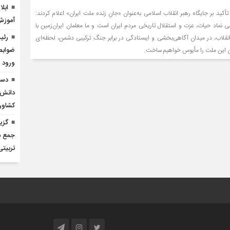
ابلا
 با تأکید بر جایگاه رهبر انقلاب اسلامی به‌عنوان «جانِ زنده ملت ایران» اعلام کردند:
آموزش
می نماد حیات، عزت و استقلال تاریخی مردم ایران است و ما معلمان ایران‌زمین با
رئی
انقلاب، در میدان آگاهی‌بخشی و ایستادگی در برابر جنگ ترکیبی دشمن، لحظه‌ای
ضوابط
ن این ملت را مأیوس خواهیم ساخت.
ورود ب
دست
دانش‌آ
کشاور
گزی
جمع مر
تربیتی