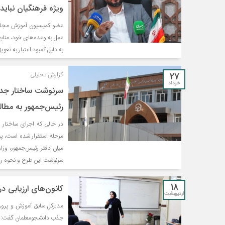
ویژه فرهنگیان نباید
عضو کمیسیون آموزش مجلس ب
عمل به وعده‌های خود، مناب
به دلیل کمبود اعتبار به تعویق
27
گزارش تحلیلی
خرداد
سرنوشت ساختار جدی
رئیس‌جمهور به مطالب
مرحله استقرار شده است، پ
میان دفتر رئیس‌جمهور، وزا
سرنوشت این طرح و نحوه رفع
18
کانون‌های ارزیابی د
اردیبهشت
مدیرکل سابق آموزش و پرورش
جذب دانشجومعلمان گفت: باز