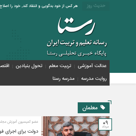
حدیث روز
هر کس از خود بدگویی و انتقاد کند٬ خود را اصلاح کرده و هر کس خودستایی نماید٬ پس به تحقیق خویش را تباه نموده است. «امام علی (ع)»
عدالت آموزشی
تربیت معلم
تحول بنیادین
اقتص
روایت مدرسه
مدرسه رستا
معلمان
09
عضو کمیسیون آموزش مجل
مرداد
دولت برای اجرای فو