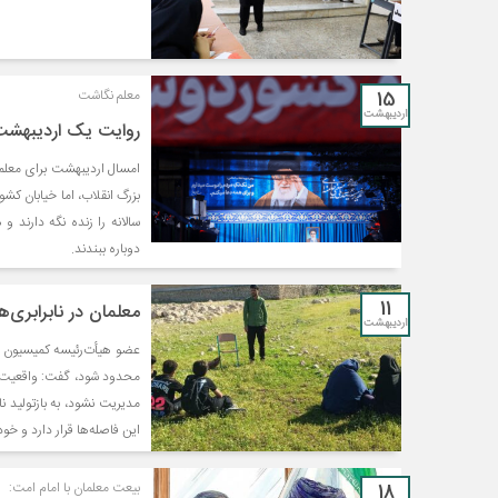
15
معلم نگاشت
اردیبهشت
روایت یک اردیبهشت ب
امسال اردیبهشت برای معلما
بزرگ انقلاب، اما خیابان کش
سالانه را زنده نگه دارند 
دوباره ببندند.
11
معلمان در نابرابری‌ه
اردیبهشت
عضو هیأت‌رئیسه کمیسیون آم
محدود شود، گفت: واقعیت ا
مدیریت نشود، به بازتولید 
این فاصله‌ها قرار دارد و خ
18
بیعت معلمان با امام امت: