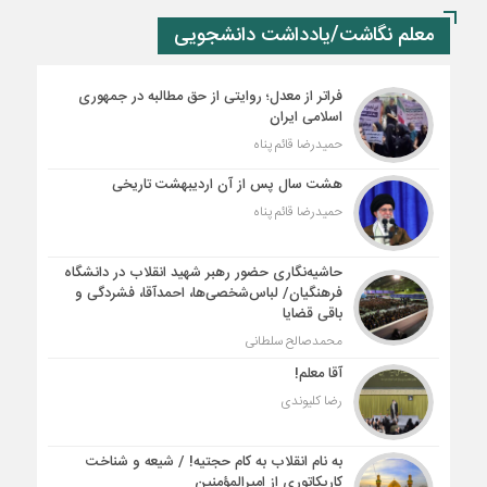
معلم نگاشت/یادداشت دانشجویی
فراتر از معدل؛ روایتی از حق مطالبه در جمهوری
اسلامی ایران
حمیدرضا قائم پناه
هشت سال پس از آن اردیبهشت تاریخی
حمیدرضا قائم پناه
حاشیه‌نگاری حضور رهبر شهید انقلاب در دانشگاه
فرهنگیان/ لباس‌شخصی‌ها، احمدآقا، فشردگی و
باقی قضایا
محمدصالح سلطانی
آقا معلم!
رضا کلیوندی
به نام انقلاب به کام حجتیه! / شیعه و شناخت
کاریکاتوری از امیرالمؤمنین