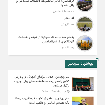
فرهنگیان/ لباس‌شخصی‌ها، احمدآقا، فشردگی و
باقی قضایا
محمدصالح سلطانی
آقا معلم!
رضا کلیوندی
به نام انقلاب به کام حجتیه! / شیعه و شناخت
کاریکاتوری از امیرالمؤمنین
رضا کلیوندی
پیشنهاد سردبیر
سی‌ونهمین اجلاس رؤسای آموزش و پرورش
کشور با محوریت «حماسه همدلی برای ایران»
برگزار می‌شود
18 مرداد 1405 - 10:50
حاجی‌بابایی: صندوق ذخیره فرهنگیان نیازمند
یک تصمیم اساسی و دائمی است