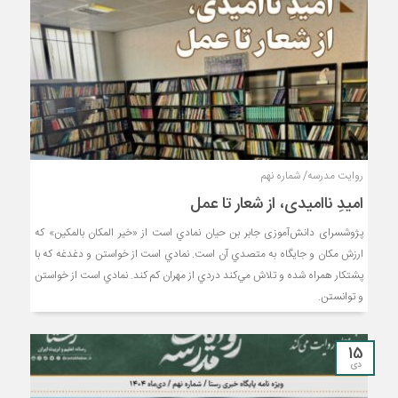
روایت مدرسه/ شماره نهم
امیدِ ناامیدی، از شعار تا عمل
پژوشسرای دانش‌آموزی جابر بن حيان نمادي است از «خير المکان بالمکين» که
ارزش مکان و جايگاه به متصدي آن است. نمادي است از خواستن و دغدغه که با
پشتکار همراه شده و تلاش مي‌کند دردي از مهران کم کند. نمادي است از خواستن
و توانستن.
15
دی