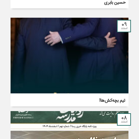
حسین بابری
09
اسفند
تیم بچه‌کش‌ها!
08
اسفند