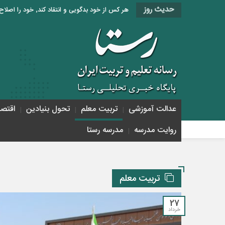
حدیث روز
هر کس از خود بدگویی و انتقاد کند٬ خود را اصلاح کرده و هر کس خودستایی نماید٬ پس به تحقیق خویش را تباه نموده است. «امام علی (ع)»
عدالت آموزشی
تربیت معلم
تحول بنیادین
اقتص
روایت مدرسه
مدرسه رستا
تربیت معلم
27
خرداد