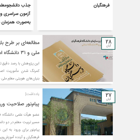
فرهنگیان
جذب دانشجومعلما
آزمون سراسری و 
به‌صورت همزمان ب
28
مطالعه‌ای بر طرح با
آبان
ملی و ۳۱ دانشگاه استانی)
این پژوهش با رصد دقیق تحو
کمرنگ شدن مأموریت اصل
بنیان‌های هویتی معلمِ ملی 
27
یادداشت|
آبان
پیام‌نور صلاحیت ورو
عضو هیأت علمی دانشگاه فره
مسیر تربیت معلم در دو دانش
پیام‌نور برای ورود به این
فرهنگیان و آینده آموزش‌وپ