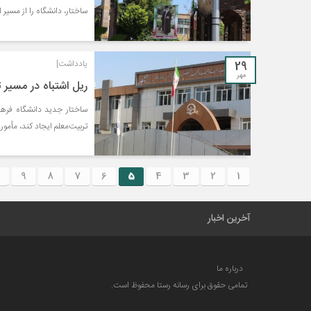
ساختار، دانشگاه را از مسیر
29
یادداشت|
مهر
ریل اشتباه در مسیر 
ساختار جدید دانشگاه فرهن
تربیت‌معلم ایجاد کند، مأم
9
8
7
6
5
4
3
2
1
آخرین اخبار
درباره ما
تمامی حقوق برای رسانه رستا محفوظ است.