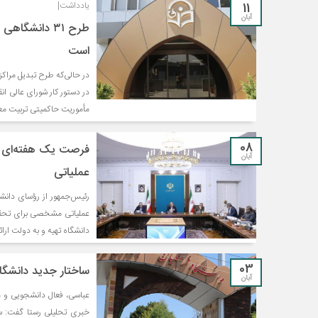
11
یادداشت|
آبان
طرح ۳۱ دانشگ
است
در دستور کار شورای عالی ان
مأموریت حاکمیتی تربیت مع
08
فرصت یک هفته‌ای پزش
آبان
عملیاتی
رئیس‌جمهور از رؤسای دانش
عملیاتی مشخصی برای تحقق 
دانشگاه تهیه و به دولت ارائه
03
ساختار جدید دانشگاه
آبان
عباسی، فعال دانشجویی و م
خبری تحلیلی رستا گفت: سا