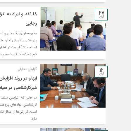
27
۱۸ نقد و ایراد به
آبان
رجایی
مدیرمسئول پایگاه خبری تحل
پژوهشی یا تربیتی ندارد. با
است، منشأ آن بیشتر فشار 
کوچک، کیفیت تربیت‌معلم در 
12
گزارش تحلیلی
آبان
ابهام در روند افز
غیرکارشناسی در سی
در حالی که افزایش سقف س
کارشناسان، نهادهای پژوهش
است، گزارش‌ها از اعمال فش
دارد.