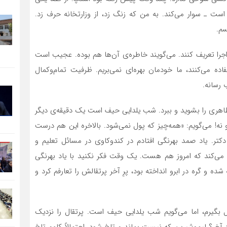
است ـ سوار می‌کند. به من که زنگ زد، از وزارتخانه حرف زد.
سم.
 اجرا تعریف کنند. می‌گویند خاطره‌ی آن‌ها هم بوده. عجیب است
اده می‌کنند، ما خودمان بهره‌ای نمی‌بریم. ظرفیت تمام‌وکمال
رسانه.
اهری را بشوید و ببرد. شب یلدایی حیف است یک دقیقه‌ی دیگر
نه! می‌گویم: «همه‌چیز که پول نمی‌شود. بالاخره این هم درست
کتر. یاد صمد بهرنگی افتادم در کندوکاوی در مسائل تعلیم و
ائلی اشاره می‌کند که امروز هم هست. یک وقت فکر نکنید با یاد بهرنگی
ه و گره در ابرو انداخته بود، پرِ آخر پرتقالش را تعارفم کرد و
 بگیرم، اما می‌گویم شب یلدایی حیف است. پرتقال را نزدیک
د آخر؟ لیموشیرین که نیست بماند و تلخ شود. احتمالاً کامم تلخ