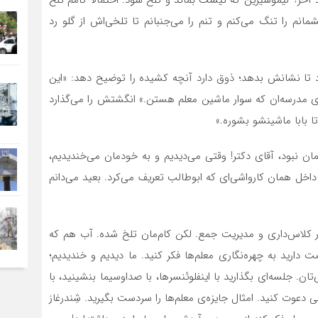
مانم را تنگ می‌کنم و تنم را می‌جنبانم تا تلخی‌اش از گلو رد
د تا نشانش بدهد؛ ذوق دارد آنچه کشیده را توضیح دهد: «این
های مدرسه‌ان که سوار ماشین معلم هستن.» انگشتش را می‌گذارد
ا بابا ماشینشو بشوره.»
ان نبود، آقای دکتر! وقتی می‌دیدیم و به خودمان می‌خندیدیم،
داخل همان کارواشی‌ای که ابوطالب تعریف می‌کرد. بعید می‌دانم
در کلاس‌داری و مدیریت جمع. لکن کام‌مان تلخ شده. آب هم که
ارید به چهره‌نگاری معلم‌ها فکر کنید. ما دیدیم و خندیدیم؛
تان. جلسه‌ای بگذارید با اینفلوئنسرها، با صداوسیما بنشینید، با
یسی دعوت کنید. امثال جایزه‌ی معلم‌ها را سردست بگیرید. شِندرغاز