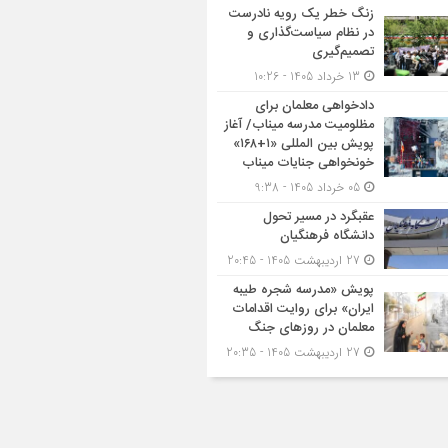
زنگ خطر یک رویه نادرست
در نظام سیاست‌گذاری و
تصمیم‌گیری
13 خرداد 1405 - 10:26
دادخواهی معلمان برای
مظلومیت مدرسه میناب/ آغاز
پویش بین المللی «۱+۱۶۸»
خونخواهی جنایات میناب
05 خرداد 1405 - 9:38
عقبگرد در مسیر تحول
دانشگاه فرهنگیان
27 اردیبهشت 1405 - 20:45
پویش «مدرسه شجره طیبه
ایران» برای روایت اقدامات
معلمان در روزهای جنگ
27 اردیبهشت 1405 - 20:35