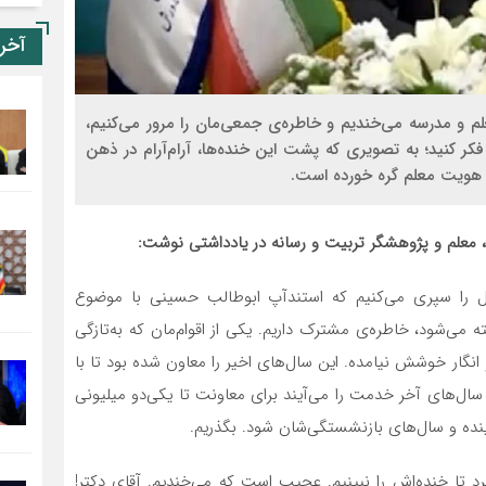
آخر
آقای وزیر! شب ‎یلدا، در حالی که به استندآپ‌های ژانر ‎معلم و ‎مدرسه می‌خندیم و خاطره‌ی جمعی‌مان را مرور می‌کنیم،
ر کنید؛ به تصویری که پشت این خنده‌ها، آرام‌آرام در ذهن
و هویت معلم گره خورده است.
‌ معلم و پژوهشگر تربیت و رسانه در یادداشتی نوشت:
ل را سپری می‌کنیم که استندآپ ابوطالب حسینی با موضوع
ه می‌شود، خاطره‌ی مشترک داریم. یکی از اقوام‌مان که به‌تازگی
انگار خوشش نیامده. این سال‌های اخیر را معاون شده بود تا با
ال‌های آخر خدمت را می‌آیند برای معاونت تا یکی‌دو میلیونی
آینده و سال‌های بازنشستگی‌شان شود. بگذریم.
د تا خنده‌اش را نبینیم. عجیب است که می‌خندیم. آقای دکتر!