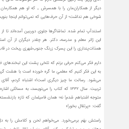
دیگر از همکاران‌مان را با همسرش ـ که او هم همکارمان 
شوخی هم نداشت؛ از آن حرف‌هایی که نمی‌توانم اینجا بنوی
استندآپ تمام شده. تماشاگرها جلوی دوربین آمده‌اند تا از
این ژانر معلم و مدرسه، دکتر. هر چقدر دیگران از آن استف
همذات‌پنداری را این پسرک زرنگ جنوب‌شهری ریخت در قاب 
دارم فکر می‌کنم حرفی بزنم که تلخی پشت این لبخندهای ظ
به این فکر کنیم که معلمیِ ما گره خورده است با هشت گرو 
می‌شود. رسالت ما چیز دیگری است!» اشتباه کردم، آقای د
تربیت. سال ۱۳۳۲ که کتاب را می‌نویسد، به مس
متوجه اشتباهم شدم! نه؛ همان فامیلمان که تازه بازنشسته شد
گفت: «پرتقال بخور!»
راستش بهَم برمی‌خورد. می‌خواهم لحن و کلامش را به دل
دهانم می‌برم و تشکر می‌کنم. آقای وزیر! پرتقال تلخ می‌شو