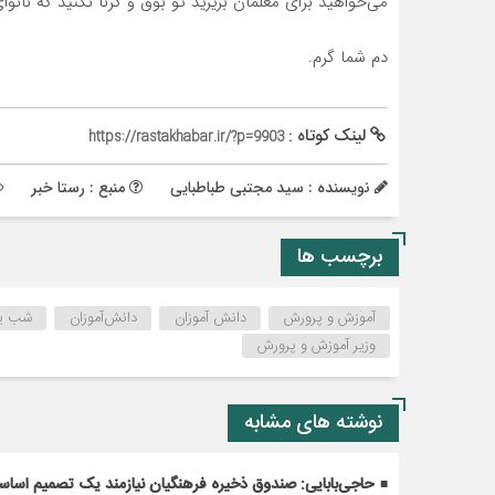
می‌خواهید برای معلمان بریزید تو بوق و کرنا نکنید که نانوا
دم شما گرم.
لینک کوتاه :
https://rastakhabar.ir/?p=9903
نویسنده : سید مجتبی طباطبایی
منبع : رستا خبر
برچسب ها
آموزش و پرورش
دانش آموزان
دانش‌آموزان
شب یل
وزیر آموزش و پرورش
نوشته های مشابه
حاجی‌بابایی: صندوق ذخیره فرهنگیان نیازمند یک تصمیم اسا