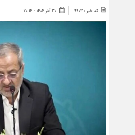
کد خبر : 9903
30 آذر 1404 - 20:14