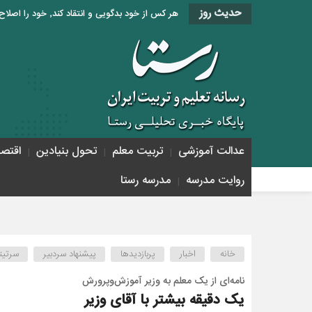
حدیث روز
هر کس از خود بدگویی و انتقاد کند٬ خود را اصلاح کرده و هر کس خودستایی نماید٬ پس به تحقیق خویش را تباه نموده است. «امام علی (ع)»
عدالت آموزشی
تربیت معلم
تحول بنیادین
اقتص
روایت مدرسه
مدرسه رستا
خانه
اخبار
پربازدیدها
پیشنهاد سردبیر
سرتیت
نامه‌ای از یک معلم به وزیر آموزش‌وپرورش
یک دقیقه بیشتر با آقای وزیر