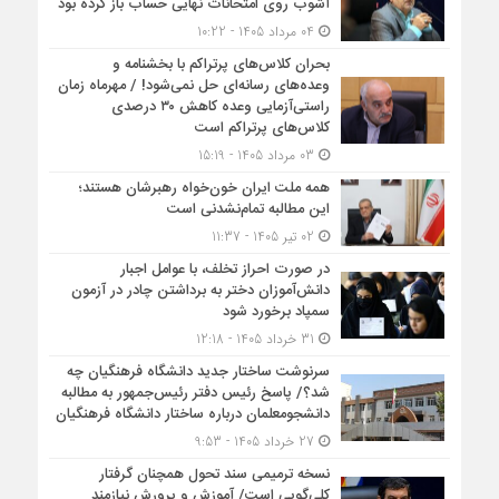
آشوب روی امتحانات نهایی حساب باز کرده بود
04 مرداد 1405 - 10:22
بحران کلاس‌های پرتراکم با بخشنامه و
وعده‌های رسانه‌ای حل نمی‌شود! / مهرماه زمان
راستی‌آزمایی وعده کاهش ۳۰ درصدی
کلاس‌های پرتراکم است
03 مرداد 1405 - 15:19
همه ملت ایران خون‌خواه رهبرشان هستند؛
این مطالبه تمام‌نشدنی است
02 تیر 1405 - 11:37
در صورت احراز تخلف، با عوامل اجبار
دانش‌آموزان دختر به برداشتن چادر در آزمون
سمپاد برخورد شود
31 خرداد 1405 - 12:18
سرنوشت ساختار جدید دانشگاه فرهنگیان چه
شد؟/ پاسخ رئیس دفتر رئیس‌جمهور به مطالبه
دانشجومعلمان درباره ساختار دانشگاه فرهنگیان
27 خرداد 1405 - 9:53
نسخه ترمیمی سند تحول همچنان گرفتار
کلی‌گویی است/ آموزش و پرورش نیازمند