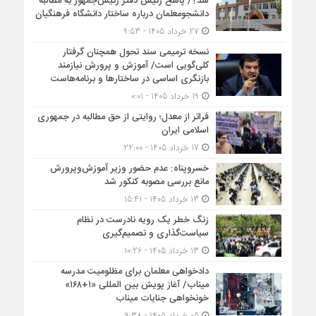
شد؟/ پاسخ رئیس دفتر رئیس‌جمهور به مطالبه
دانشجومعلمان درباره ساختار دانشگاه فرهنگیان
27 خرداد 1405 - 9:53
نسخه ترمیمی سند تحول همچنان گرفتار
کلی‌گویی است/ آموزش و پرورش نیازمند
بازنگری اساسی در ساختارها و برنامه‌هاست
19 خرداد 1405 - 0:01
فراتر از معدل؛ روایتی از حق مطالبه در جمهوری
اسلامی ایران
17 خرداد 1405 - 22:00
خسروپناه: عدم حضور وزیر آموزش‌وپرورش
مانع بررسی مصوبه کنکور شد
13 خرداد 1405 - 15:41
زنگ خطر یک رویه نادرست در نظام
سیاست‌گذاری و تصمیم‌گیری
13 خرداد 1405 - 10:26
دادخواهی معلمان برای مظلومیت مدرسه
میناب/ آغاز پویش بین المللی «۱+۱۶۸»
خونخواهی جنایات میناب
05 خرداد 1405 - 9:38