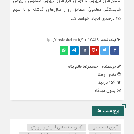
کانون‌های ارزیابی و اجرای ابزارهای ارزیابی تکمیلی (ارزیابی
شایستگی معلمی)، مطابق روال سال‌های گذشته و با سهم
۲۵ درصدی انجام خواهد شد.
لینک کوتاه :
https://rastakhabar.ir/?p=10413
نویسنده : حمیدرضا قائم پناه
منبع : رستا
154 بازدید
بدون دیدگاه
برچسب ها
آزمون استخدامی
آزمون استخدامی آموزش و پرورش