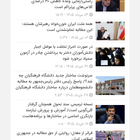
راستی‌آزمایی وعده کاهش ۳۰ درصدی
کلاس‌های پرتراکم است
03 مرداد 1405 - 15:19
همه ملت ایران خون‌خواه رهبرشان هستند؛
این مطالبه تمام‌نشدنی است
02 تیر 1405 - 11:37
در صورت احراز تخلف، با عوامل اجبار
دانش‌آموزان دختر به برداشتن چادر در آزمون
سمپاد برخورد شود
31 خرداد 1405 - 12:18
سرنوشت ساختار جدید دانشگاه فرهنگیان چه
شد؟/ پاسخ رئیس دفتر رئیس‌جمهور به مطالبه
دانشجومعلمان درباره ساختار دانشگاه فرهنگیان
27 خرداد 1405 - 9:53
نسخه ترمیمی سند تحول همچنان گرفتار
کلی‌گویی است/ آموزش و پرورش نیازمند
بازنگری اساسی در ساختارها و برنامه‌هاست
19 خرداد 1405 - 0:01
فراتر از معدل؛ روایتی از حق مطالبه در جمهوری
اسلامی ایران