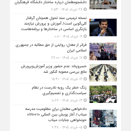
دانشجومعلمان درباره ساختار دانشگاه فرهنگیان
27 خرداد 1405 - 9:53
نسخه ترمیمی سند تحول همچنان گرفتار
کلی‌گویی است/ آموزش و پرورش نیازمند
بازنگری اساسی در ساختارها و برنامه‌هاست
19 خرداد 1405 - 0:01
فراتر از معدل؛ روایتی از حق مطالبه در جمهوری
اسلامی ایران
17 خرداد 1405 - 22:00
خسروپناه: عدم حضور وزیر آموزش‌وپرورش
مانع بررسی مصوبه کنکور شد
13 خرداد 1405 - 15:41
زنگ خطر یک رویه نادرست در نظام
سیاست‌گذاری و تصمیم‌گیری
13 خرداد 1405 - 10:26
دادخواهی معلمان برای مظلومیت مدرسه
میناب/ آغاز پویش بین المللی «۱+۱۶۸»
خونخواهی جنایات میناب
05 خرداد 1405 - 9:38