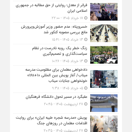
فراتر از معدل؛ روایتی از حق مطالبه در جمهوری
اسلامی ایران
17 خرداد 1405 - 22:00
خسروپناه: عدم حضور وزیر آموزش‌وپرورش
مانع بررسی مصوبه کنکور شد
13 خرداد 1405 - 15:41
زنگ خطر یک رویه نادرست در نظام
سیاست‌گذاری و تصمیم‌گیری
13 خرداد 1405 - 10:26
دادخواهی معلمان برای مظلومیت مدرسه
میناب/ آغاز پویش بین المللی «۱+۱۶۸»
خونخواهی جنایات میناب
05 خرداد 1405 - 9:38
عقبگرد در مسیر تحول دانشگاه فرهنگیان
27 اردیبهشت 1405 - 20:45
پویش «مدرسه شجره طیبه ایران» برای روایت
اقدامات معلمان در روزهای جنگ
27 اردیبهشت 1405 - 20:35