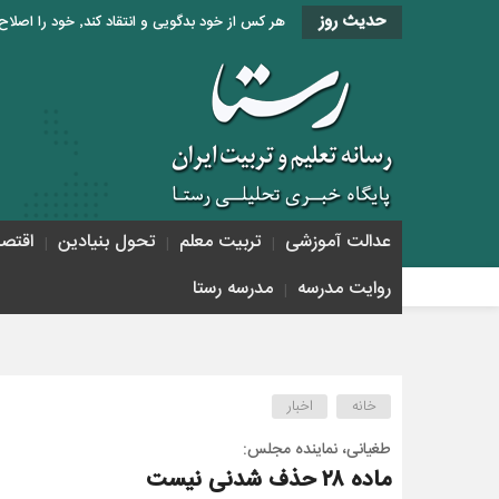
حدیث روز
هر کس از خود بدگویی و انتقاد کند٬ خود را اصلاح کرده و هر کس خودستایی نماید٬ پس به تحقیق خویش را تباه نموده است. «امام علی (ع)»
عدالت آموزشی
تربیت معلم
تحول بنیادین
اقتص
روایت مدرسه
مدرسه رستا
خانه
اخبار
طغیانی، نماینده مجلس:
ماده ۲۸ حذف شدنی نیست