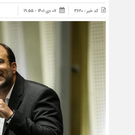
کد خبر : 3620
07 دی 1401 - 19:55