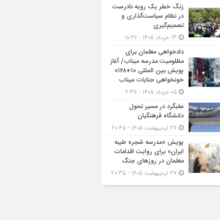
زنگ خطر یک رویه نادرست
در نظام سیاست‌گذاری و
تصمیم‌گیری
13 خرداد 1405 - 10:26
دادخواهی معلمان برای
مظلومیت مدرسه میناب/ آغاز
پویش بین المللی «۱+۱۶۸»
خونخواهی جنایات میناب
05 خرداد 1405 - 9:38
عقبگرد در مسیر تحول
دانشگاه فرهنگیان
27 اردیبهشت 1405 - 20:45
پویش «مدرسه شجره طیبه
ایران» برای روایت اقدامات
معلمان در روزهای جنگ
27 اردیبهشت 1405 - 20:35