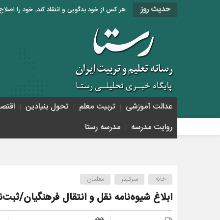
حدیث روز
هر کس از خود بدگویی و انتقاد کند٬ خود را اصلاح کرده و هر کس خودستایی نماید٬ پس به تحقیق خویش را تباه نموده است. «امام علی (ع)»
عدالت آموزشی
تربیت معلم
تحول بنیادین
اقتص
روایت مدرسه
مدرسه رستا
خانه
سرتیتر
معلمان
ابلاغ شیوه‌نامه نقل‌ و انتقال فرهنگیان/ثبت‌نام از ۵ خر