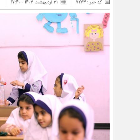
کد خبر : 7273
31 اردیبهشت 1403 - 17:40