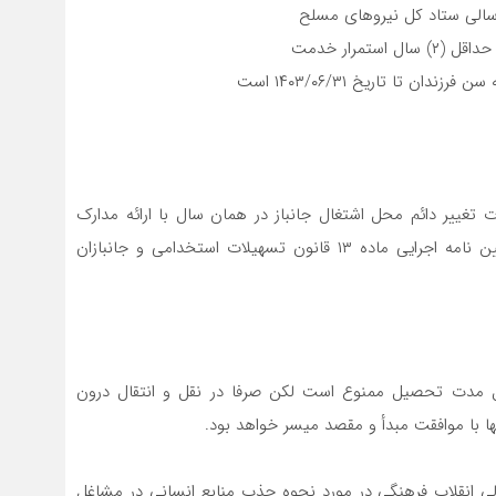
الی ستاد کل نیروهای مسلح
 تغییر دائم محل اشتغال جانباز در همان سال با ارائه مدارک
معتبر و تأییدیه از مراجع ذی صلاح به استناد ماده ۱۷ آیین نامه اجرایی ماده ۱۳ قانون تسهیلات استخدامی و جانبازان
ول مدت تحصیل ممنوع است لکن صرفا در نقل و انتقال درون
ها با موافقت مبدأ و مقصد میسر خواهد بود.
بصره ۴ تصویب نامه شماره ۸۳۳ شورای عالی انقلاب فرهنگی در مورد نحوه جذب منابع انسانی در مشاغل