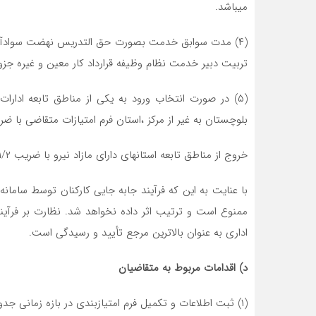
میباشد.
(۴) مدت سوابق خدمت بصورت حق التدریس نهضت سوادآموز
تربیت دبیر خدمت نظام وظیفه قرارداد کار معین و غیره ج
(۵) در صورت انتخاب ورود به یکی از مناطق تابعه ادا
بلوچستان به غیر از مرکز ،استان فرم امتیازات متقاضی با ضریب ۱/۲ (یک و دو دهم) بررسی می
خروج از مناطق تابعه استانهای دارای مازاد نیرو با ضریب ۱/۲ یک و دو دهم محاسبه میشود.
با عنایت به این که فرآیند جابه جایی کارکنان توسط ساما
ممنوع است و ترتیب اثر داده نخواهد شد. نظارت بر فرآیند ن
اداری به عنوان بالاترین مرجع تأیید و رسیدگی است.
د) اقدامات مربوط به متقاضیان
(۱) ثبت اطلاعات و تکمیل فرم امتیازبندی در بازه زمانی جدول پیوست بر اساس راهنمای تعبیه شده در سامانه my.medu.ir