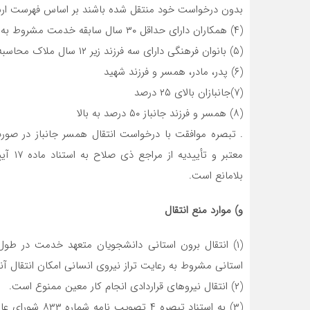
بدون درخواست خود منتقل شده باشند بر اساس فهرست ارس
(۴) همکاران دارای حداقل ۳۰ سال سابقه خدمت مشروط به حداقل (۲) سال استمرار خدمت
(۵) بانوان فرهنگی دارای سه فرزند زیر ۱۲ سال ملاک محاسبه سن فرزندان تا تاریخ ۱۴۰۳/۰۶/۳۱ است
(۶) پدر، مادر، همسر و فرزند شهید
(۷)جانبازان بالای ۲۵ درصد
(۸) همسر و فرزند جانباز ۵۰ درصد به بالا
. تبصره موافقت با درخواست انتقال همسر جانباز در صورت
بلامانع است.
و) موارد منع انتقال
(۱) انتقال برون استانی دانشجویان متعهد خدمت در ط
استانی مشروط به رعایت تراز نیروی انسانی امکان انتقال آن
(۲) انتقال نیروهای قراردادی انجام کار معین ممنوع است.
(۳) به استناد ت