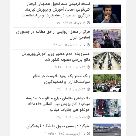
نسخه ترمیمی سند تحول همچنان گرفتار
کلی‌گویی است/ آموزش و پرورش نیازمند
بازنگری اساسی در ساختارها و برنامه‌هاست
19 خرداد 1405 - 0:01
فراتر از معدل؛ روایتی از حق مطالبه در جمهوری
اسلامی ایران
17 خرداد 1405 - 22:00
خسروپناه: عدم حضور وزیر آموزش‌وپرورش
مانع بررسی مصوبه کنکور شد
13 خرداد 1405 - 15:41
زنگ خطر یک رویه نادرست در نظام
سیاست‌گذاری و تصمیم‌گیری
13 خرداد 1405 - 10:26
دادخواهی معلمان برای مظلومیت مدرسه
میناب/ آغاز پویش بین المللی «۱+۱۶۸»
خونخواهی جنایات میناب
05 خرداد 1405 - 9:38
عقبگرد در مسیر تحول دانشگاه فرهنگیان
27 اردیبهشت 1405 - 20:45