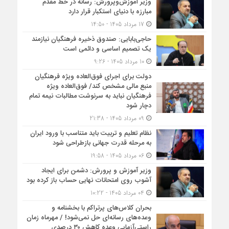
وزیر آموزش‌وپرورش: رسانه در خط مقدم
مبارزه با دنیای استکبار قرار دارد
17 مرداد 1405 - 14:50
حاجی‌بابایی: صندوق ذخیره فرهنگیان نیازمند
یک تصمیم اساسی و دائمی است
10 مرداد 1405 - 9:26
دولت برای اجرای فوق‌العاده ویژه فرهنگیان
منبع مالی مشخص کند/ فوق‌العاده ویژه
فرهنگیان نباید به سرنوشت مطالبات نیمه‌ تمام
دچار شود
09 مرداد 1405 - 21:38
نظام تعلیم و تربیت باید متناسب با ورود ایران
به مرحله قدرت جهانی بازطراحی شود
06 مرداد 1405 - 19:58
وزیر آموزش و پرورش: دشمن برای ایجاد
آشوب روی امتحانات نهایی حساب باز کرده بود
04 مرداد 1405 - 10:22
بحران کلاس‌های پرتراکم با بخشنامه و
وعده‌های رسانه‌ای حل نمی‌شود! / مهرماه زمان
راستی‌آزمایی وعده کاهش ۳۰ درصدی