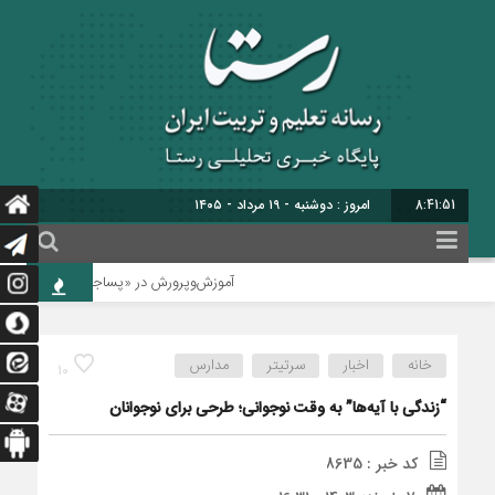
8:41:52
امروز : دوشنبه - ۱۹ مرداد - ۱۴۰۵
آموزش‌وپرورش در «پسا‌جنگ» بازتنظیم می‌شو
خانه
اخبار
سرتیتر
مدارس
10
“زندگی با آیه‌ها” به وقت نوجوانی؛ طرحی برای نوجوانان
کد خبر : 8635