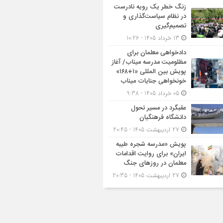
زنگ خطر یک رویه نادرست
در نظام سیاست‌گذاری و
تصمیم‌گیری
13 خرداد 1405 - 10:26
دادخواهی معلمان برای
مظلومیت مدرسه میناب/ آغاز
پویش بین المللی «۱+۱۶۸»
خونخواهی جنایات میناب
05 خرداد 1405 - 9:38
عقبگرد در مسیر تحول
دانشگاه فرهنگیان
27 اردیبهشت 1405 - 20:45
پویش «مدرسه شجره طیبه
ایران» برای روایت اقدامات
معلمان در روزهای جنگ
27 اردیبهشت 1405 - 20:35