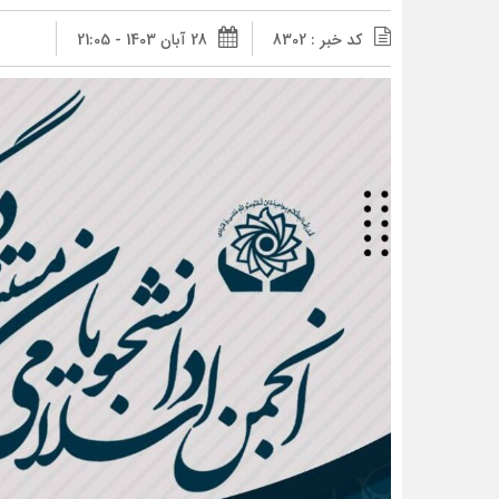
کد خبر : 8302
28 آبان 1403 - 21:05