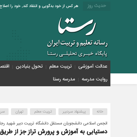
حدیث روز
هر کس از خود بدگویی و انتقاد کند٬ خود را اصلاح کرده و هر کس خودستایی نماید٬ پس به تحقیق خویش را تباه نموده است. «امام علی (ع)»
عدالت آموزشی
تربیت معلم
تحول بنیادین
اقتص
روایت مدرسه
مدرسه رستا
خانه
پیشنهاد سردبیر
تربیت معلم
تهران
سرت
انجمن اسلامی دانشجویان مستقل دانشگاه تربیت دبیر شهید رجا
دستیابی به آموزش و پرورش تراز جز از طر