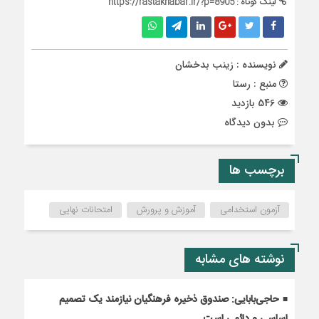
لینک کوتاه :
https://rastakhabar.ir/?p=8905
نویسنده : زینب بدخشان
منبع : رستا
546 بازدید
بدون دیدگاه
برچسب ها
آزمون استخدامی
آموزش و پرورش
امتحانات نهایی
نوشته های مشابه
حاجی‌بابایی: صندوق ذخیره فرهنگیان نیازمند یک تصمیم