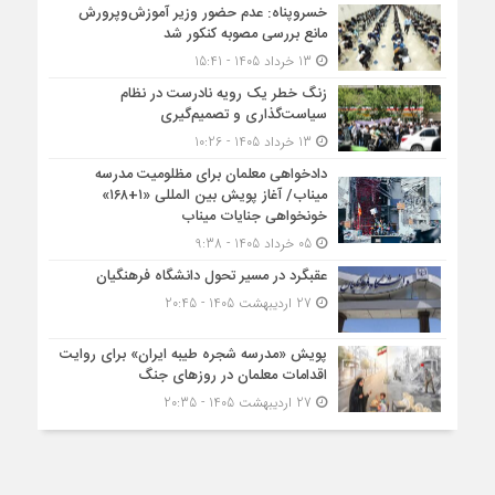
خسروپناه: عدم حضور وزیر آموزش‌وپرورش
مانع بررسی مصوبه کنکور شد
13 خرداد 1405 - 15:41
زنگ خطر یک رویه نادرست در نظام
سیاست‌گذاری و تصمیم‌گیری
13 خرداد 1405 - 10:26
دادخواهی معلمان برای مظلومیت مدرسه
میناب/ آغاز پویش بین المللی «۱+۱۶۸»
خونخواهی جنایات میناب
05 خرداد 1405 - 9:38
عقبگرد در مسیر تحول دانشگاه فرهنگیان
27 اردیبهشت 1405 - 20:45
پویش «مدرسه شجره طیبه ایران» برای روایت
اقدامات معلمان در روزهای جنگ
27 اردیبهشت 1405 - 20:35