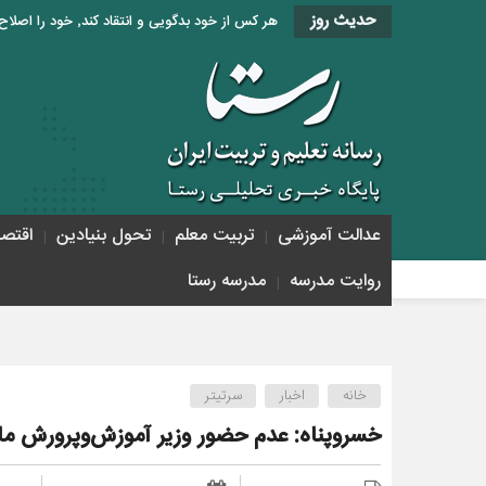
حدیث روز
هر کس از خود بدگویی و انتقاد کند٬ خود را اصلاح کرده و هر کس خودستایی نماید٬ پس به تحقیق خویش را تباه نموده است. «امام علی (ع)»
عدالت آموزشی
تربیت معلم
تحول بنیادین
اقتص
روایت مدرسه
مدرسه رستا
خانه
اخبار
سرتیتر
خسروپناه: عدم حضور وزیر آموزش‌وپرورش ما