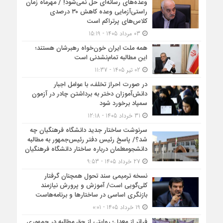
وعده‌های رسانه‌ای حل نمی‌شود! / مهرماه زمان
راستی‌آزمایی وعده کاهش ۳۰ درصدی
کلاس‌های پرتراکم است
03 مرداد 1405 - 15:19
همه ملت ایران خون‌خواه رهبرشان هستند؛
این مطالبه تمام‌نشدنی است
02 تیر 1405 - 11:37
در صورت احراز تخلف، با عوامل اجبار
دانش‌آموزان دختر به برداشتن چادر در آزمون
سمپاد برخورد شود
31 خرداد 1405 - 12:18
سرنوشت ساختار جدید دانشگاه فرهنگیان چه
شد؟/ پاسخ رئیس دفتر رئیس‌جمهور به مطالبه
دانشجومعلمان درباره ساختار دانشگاه فرهنگیان
27 خرداد 1405 - 9:53
نسخه ترمیمی سند تحول همچنان گرفتار
کلی‌گویی است/ آموزش و پرورش نیازمند
بازنگری اساسی در ساختارها و برنامه‌هاست
19 خرداد 1405 - 0:01
فراتر از معدل؛ روایتی از حق مطالبه در جمهوری