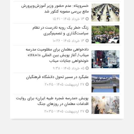
خسروپناه: عدم حضور وزیر آموزش‌وپرورش
مانع بررسی مصوبه کنکور شد
13 خرداد 1405 - 15:41
زنگ خطر یک رویه نادرست در نظام
سیاست‌گذاری و تصمیم‌گیری
13 خرداد 1405 - 10:26
دادخواهی معلمان برای مظلومیت مدرسه
میناب/ آغاز پویش بین المللی «۱+۱۶۸»
خونخواهی جنایات میناب
05 خرداد 1405 - 9:38
عقبگرد در مسیر تحول دانشگاه فرهنگیان
27 اردیبهشت 1405 - 20:45
پویش «مدرسه شجره طیبه ایران» برای روایت
اقدامات معلمان در روزهای جنگ
27 اردیبهشت 1405 - 20:35