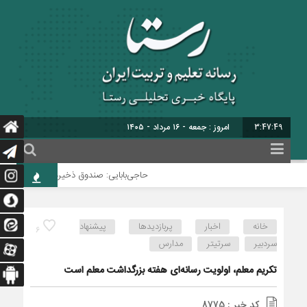
3:47:49
امروز : جمعه - ۱۶ مرداد - ۱۴۰۵
حاجی‌بابایی: صندوق ذخیره فرهنگیان نیازمن
خانه
اخبار
پربازدیدها
پیشنهاد
6
سردبیر
سرتیتر
مدارس
تکریم معلم، اولویت رسانه‌ای هفته بزرگداشت معلم است
کد خبر : 8775