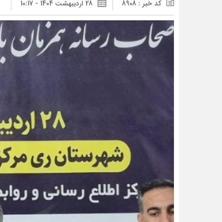
کد خبر : 8908
28 اردیبهشت 1404 - 10:17