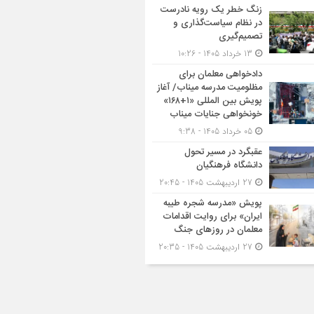
زنگ خطر یک رویه نادرست
در نظام سیاست‌گذاری و
تصمیم‌گیری
13 خرداد 1405 - 10:26
دادخواهی معلمان برای
مظلومیت مدرسه میناب/ آغاز
پویش بین المللی «۱+۱۶۸»
خونخواهی جنایات میناب
05 خرداد 1405 - 9:38
عقبگرد در مسیر تحول
دانشگاه فرهنگیان
27 اردیبهشت 1405 - 20:45
پویش «مدرسه شجره طیبه
ایران» برای روایت اقدامات
معلمان در روزهای جنگ
27 اردیبهشت 1405 - 20:35