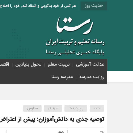
حدیث روز
هر کس از خود بدگویی و انتقاد کند٬ خود را اصلاح کرده و هر کس خودستایی نماید٬ پس به تحقیق خویش را تباه نموده است. «امام علی (ع)»
عدالت آموزشی
تربیت معلم
تحول بنیادین
اقتص
روایت مدرسه
مدرسه رستا
خانه
پربازدیدها
سرتیتر
مدارس
توصیه جدی به دانش‌آموزان: پیش از اعتراض 