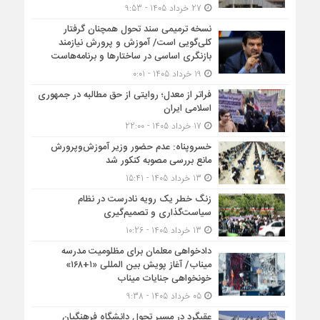
27 خرداد 1405 - 9:53
نسخه ترمیمی سند تحول همچنان گرفتار
کلی‌گویی است/ آموزش و پرورش نیازمند
بازنگری اساسی در ساختارها و برنامه‌هاست
19 خرداد 1405 - 0:01
فراتر از معدل؛ روایتی از حق مطالبه در جمهوری
اسلامی ایران
17 خرداد 1405 - 22:00
خسروپناه: عدم حضور وزیر آموزش‌وپرورش
مانع بررسی مصوبه کنکور شد
13 خرداد 1405 - 15:41
زنگ خطر یک رویه نادرست در نظام
سیاست‌گذاری و تصمیم‌گیری
13 خرداد 1405 - 10:26
دادخواهی معلمان برای مظلومیت مدرسه
میناب/ آغاز پویش بین المللی «۱+۱۶۸»
خونخواهی جنایات میناب
05 خرداد 1405 - 9:38
عقبگرد در مسیر تحول دانشگاه فرهنگیان