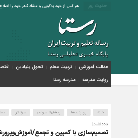
حدیث روز
هر کس از خود بدگویی و انتقاد کند٬ خود را اصلاح کرده و هر کس خودستایی نماید٬ پس به تحقیق خویش را تباه نموده است. «امام علی (ع)»
عدالت آموزشی
تربیت معلم
تحول بنیادین
اقتص
روایت مدرسه
مدرسه رستا
خانه
پربازدیدها
پیشنهاد سردبیر
سرتیتر
معل
یادداشت|
تصمیم‌سازی با کمپین و تجمع/آموزش‌وپرورش 