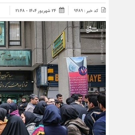
کد خبر : 9489
24 شهریور 1404 - 21:48