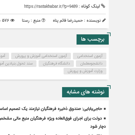
لینک کوتاه :
https://rastakhabar.ir/?p=9489
نویسنده : حمیدرضا قائم پناه
منبع : رستا
576 بازدید
برچسب ها
آزمون استخدامی
آزمون استخدامی آموزش و پرورش
آمو
دانشجومعلمان
دانشگاه فرهنگیان
سند تحول بنیادین آم
وزارت آموزش و پرورش
نوشته های مشابه
حاجی‌بابایی: صندوق ذخیره فرهنگیان نیازمند یک تصمیم اسا
دولت برای اجرای فوق‌العاده ویژه فرهنگیان منبع مالی مشخص ک
دچار شود