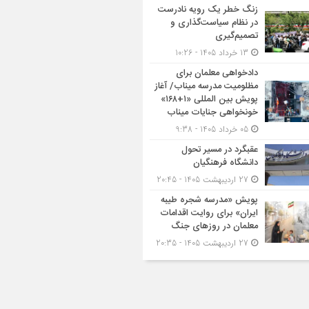
زنگ خطر یک رویه نادرست
در نظام سیاست‌گذاری و
تصمیم‌گیری
13 خرداد 1405 - 10:26
دادخواهی معلمان برای
مظلومیت مدرسه میناب/ آغاز
پویش بین المللی «۱+۱۶۸»
خونخواهی جنایات میناب
05 خرداد 1405 - 9:38
عقبگرد در مسیر تحول
دانشگاه فرهنگیان
27 اردیبهشت 1405 - 20:45
پویش «مدرسه شجره طیبه
ایران» برای روایت اقدامات
معلمان در روزهای جنگ
27 اردیبهشت 1405 - 20:35