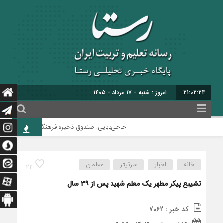
21:02:24
امروز : شنبه - ۱۷ مرداد - ۱۴۰۵
حاجی‌بابایی: صندوق ذخیره فرهنگیان نیازمند یک تص
خانه
اخبار
سرتیتر
معلمان
22
تشییع پیکر مطهر یک معلم شهید پس از ۳۹ سال
کد خبر : 7062