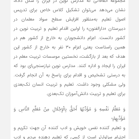
مجموعه اتفاقاتی که مدارس نوین در ایران را شکل داده،
نشان می‌دهد می‌توان تشکیل کلاس خاص برای تدریس
اصول تعلیم به‌منظور افزایش سطح سواد معلمان در
دبیرستان «دارالفنون» را اولین اقدام تعلیم و تربیت نوین در
کشور دانست. اعزام دانشجویان به خارج از کشور هم در
همین راستاست یعنی اعزام ۳۰ نفر به خارج از کشور این
هدف که بعد از بازگشت، نخستین موسسات تربیت معلم در
ایران را ایجاد و اداره کنند. مدارس نوین نیازسنجی‌ای بود که
به درستی تشخیص و اقدام برای پاسخ به آن انجام گرفت.
ولی مشکلی وجود داشت. تعلیم و تربیت انسان تک‌بعدی
برای تعلیم و تربیت دانش‌آموزان تک‌بعدی.
وَ مُعَلِّمُ نَفْسِهِ وَ مُؤَدِّبُهَا أَحَقُّ بِالْإِجْلَالِ مِنْ مُعَلِّمِ النَّاسِ وَ
مُؤَدِّبِهِمْ؛
و تعلیم کننده نفس خویش و ادب کننده آن جهت تکریم و
احترام سزاوارتر است از کسی که تعلیم دهنده مردم و ادب