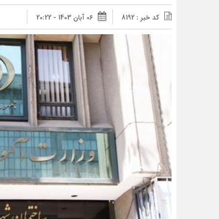
کد خبر : 8192
06 آبان 1403 - 20:22