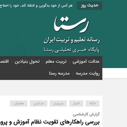
حدیث روز
هر کس از خود بدگویی و انتقاد کند٬ خود را اصلاح کرده و هر کس خودستایی نماید٬ پس به تحقیق خویش را تباه نموده است. «امام علی (ع)»
عدالت آموزشی
تربیت معلم
تحول بنیادین
اقتص
روایت مدرسه
مدرسه رستا
خانه
اخبار
سرتیتر
مدارس
معلمان
گزارش کارشناسی
بررسی راهکارهای تقویت نظام آموزش و پر