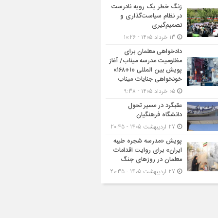
زنگ خطر یک رویه نادرست
در نظام سیاست‌گذاری و
تصمیم‌گیری
13 خرداد 1405 - 10:26
دادخواهی معلمان برای
مظلومیت مدرسه میناب/ آغاز
پویش بین المللی «۱+۱۶۸»
خونخواهی جنایات میناب
05 خرداد 1405 - 9:38
عقبگرد در مسیر تحول
دانشگاه فرهنگیان
27 اردیبهشت 1405 - 20:45
پویش «مدرسه شجره طیبه
ایران» برای روایت اقدامات
معلمان در روزهای جنگ
27 اردیبهشت 1405 - 20:35