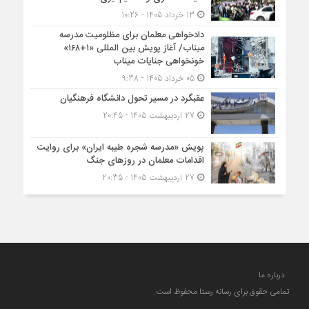
13 خرداد 1405 - 10:26
دادخواهی معلمان برای مظلومیت مدرسه
میناب/ آغاز پویش بین المللی «۱+۱۶۸»
خونخواهی جنایات میناب
05 خرداد 1405 - 9:38
عقبگرد در مسیر تحول دانشگاه فرهنگیان
27 اردیبهشت 1405 - 20:45
پویش «مدرسه شجره طیبه ایران» برای روایت
اقدامات معلمان در روزهای جنگ
27 اردیبهشت 1405 - 20:35
درباره ما
تمامی حقوق برای رسانه رستا محفوظ است.