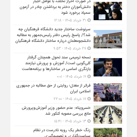
در صورت احراز تخلف، با عوامل اجبار
دانش‌آموزان دختر به برداشتن چادر در آزمون
سمپاد برخورد شود
31 خرداد 1405 - 12:18
سرنوشت ساختار جدید دانشگاه فرهنگیان چه
شد؟/ پاسخ رئیس دفتر رئیس‌جمهور به مطالبه
دانشجومعلمان درباره ساختار دانشگاه فرهنگیان
27 خرداد 1405 - 9:53
نسخه ترمیمی سند تحول همچنان گرفتار
کلی‌گویی است/ آموزش و پرورش نیازمند
بازنگری اساسی در ساختارها و برنامه‌هاست
19 خرداد 1405 - 0:01
فراتر از معدل؛ روایتی از حق مطالبه در جمهوری
اسلامی ایران
17 خرداد 1405 - 22:00
خسروپناه: عدم حضور وزیر آموزش‌وپرورش
مانع بررسی مصوبه کنکور شد
13 خرداد 1405 - 15:41
زنگ خطر یک رویه نادرست در نظام
سیاست‌گذاری و تصمیم‌گیری