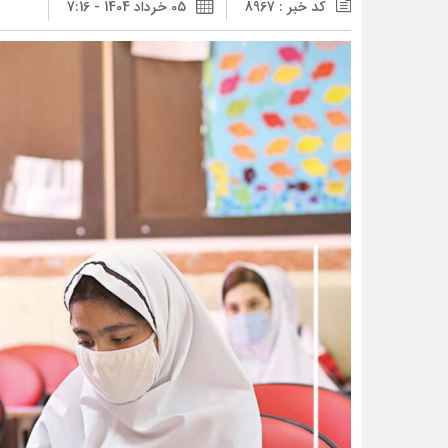
کد خبر : 8967
05 خرداد 1404 - 7:16