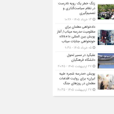
زنگ خطر یک رویه نادرست
در نظام سیاست‌گذاری و
تصمیم‌گیری
13 خرداد 1405 - 10:26
دادخواهی معلمان برای
مظلومیت مدرسه میناب/ آغاز
پویش بین المللی «۱+۱۶۸»
خونخواهی جنایات میناب
05 خرداد 1405 - 9:38
عقبگرد در مسیر تحول
دانشگاه فرهنگیان
27 اردیبهشت 1405 - 20:45
پویش «مدرسه شجره طیبه
ایران» برای روایت اقدامات
معلمان در روزهای جنگ
27 اردیبهشت 1405 - 20:35