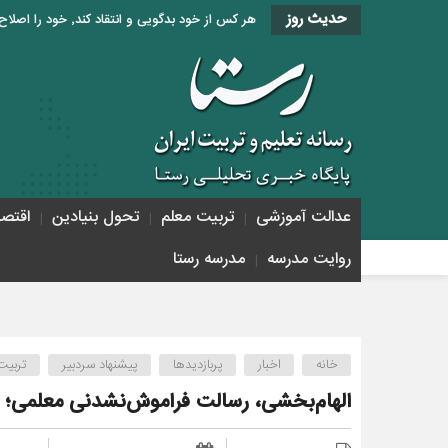
حدیث روز
هر کس از خود بدگویی و انتقاد کند٬ خود را اصلاح کرده و هر کس خودستایی نماید٬ پس به تحقیق خویش را تباه نموده است. «امام علی (ع)»
عدالت آموزشی
تربیت معلم
تحول بنیادین
اقتص
روایت مدرسه
مدرسه رستا
خانه
اخبار
پربازدیدها
پیشنهاد سردبیر
تربیت
الهام‌بخشی، رسالت فراموش‌نشدنی معلمی؛ از