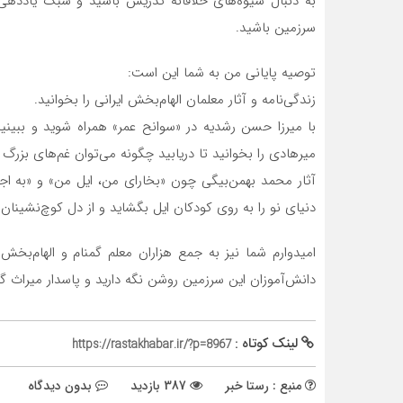
به دنبال شیوه‌های خلاقانه تدریس باشید و سبک یاددهی-ی
سرزمین باشید.
توصیه پایانی من به شما این است:
زندگی‌نامه و آثار معلمان الهام‌بخش ایرانی را بخوانید.
با میرزا حسن رشدیه در «سوانح عمر» همراه شوید و ببینی
میرهادی را بخوانید تا دریابید چگونه می‌توان غم‌های بزرگ 
آثار محمد بهمن‌بیگی چون «بخارای من، ایل من» و «به اجا
دنیای نو را به روی کودکان ایل بگشاید و از دل کوچ‌نشینان
امیدوارم شما نیز به جمع هزاران معلم گمنام و الهام‌بخش
دانش‌آموزان این سرزمین روشن نگه دارید و پاسدار میراث گر
لینک کوتاه :
https://rastakhabar.ir/?p=8967
منبع : رستا خبر
387 بازدید
بدون دیدگاه