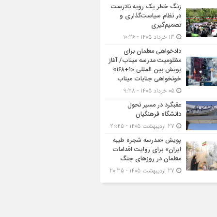
زنگ خطر یک رویه نادرست
در نظام سیاست‌گذاری و
تصمیم‌گیری
13 خرداد 1405 - 10:26
دادخواهی معلمان برای
مظلومیت مدرسه میناب/ آغاز
پویش بین المللی «۱+۱۶۸»
خونخواهی جنایات میناب
05 خرداد 1405 - 9:38
عقبگرد در مسیر تحول
دانشگاه فرهنگیان
27 اردیبهشت 1405 - 20:45
پویش «مدرسه شجره طیبه
ایران» برای روایت اقدامات
معلمان در روزهای جنگ
27 اردیبهشت 1405 - 20:35