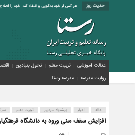
حدیث روز
هر کس از خود بدگویی و انتقاد کند٬ خود را اصلاح کرده و هر کس خودستایی نماید٬ پس به تحقیق خویش را تباه نموده است. «امام علی (ع)»
عدالت آموزشی
تربیت معلم
تحول بنیادین
اقتص
روایت مدرسه
مدرسه رستا
خانه
اخبار
پیشنهاد سردبیر
تربیت معلم
سرتی
افزایش سقف سنی ورود به دانشگاه فرهنگیان