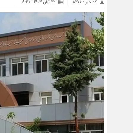
کد خبر : 8276
22 آبان 1403 - 19:31