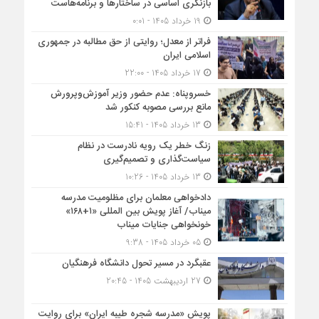
بازنگری اساسی در ساختارها و برنامه‌هاست
19 خرداد 1405 - 0:01
فراتر از معدل؛ روایتی از حق مطالبه در جمهوری
اسلامی ایران
17 خرداد 1405 - 22:00
خسروپناه: عدم حضور وزیر آموزش‌وپرورش
مانع بررسی مصوبه کنکور شد
13 خرداد 1405 - 15:41
زنگ خطر یک رویه نادرست در نظام
سیاست‌گذاری و تصمیم‌گیری
13 خرداد 1405 - 10:26
دادخواهی معلمان برای مظلومیت مدرسه
میناب/ آغاز پویش بین المللی «۱+۱۶۸»
خونخواهی جنایات میناب
05 خرداد 1405 - 9:38
عقبگرد در مسیر تحول دانشگاه فرهنگیان
27 اردیبهشت 1405 - 20:45
پویش «مدرسه شجره طیبه ایران» برای روایت