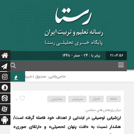
21:04:57
برابر با : 24 - صفر - 1448
حاجی‌بابایی: صندوق ذخیره فرهنگیان نیازمند
خانه
اخبار
سرتیتر
مدارس
3
مرکز پژوهش‌های مجلس:
ارزشیابی توصیفی در ابتدایی از اهداف خود فاصله گرفته است/
هشدار نسبت به «افت پنهان تحصیلی» و «ارتقای صوری»